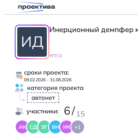
Инерционный демпфер к
ИД
УГП 0
сроки проекта:
09.02.2026 - 31.08.2026
категория проекта
автонет
6
/
участники:
15
АК
СД
ЭГ
ВН
ИК
+1